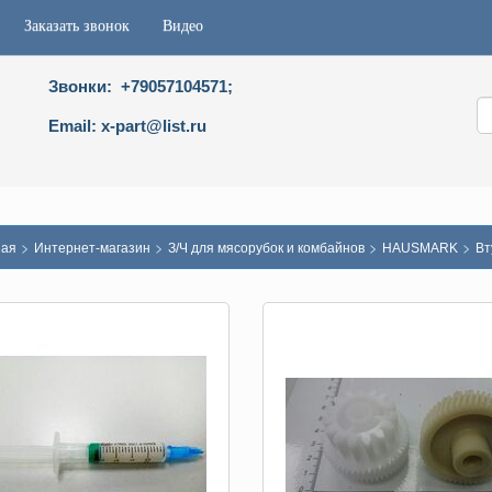
Заказать звонок
Видео
Звонки: +79057104571;
Email: x-part@list.ru
>
>
>
>
ная
Интернет-магазин
З/Ч для мясорубок и комбайнов
HAUSMARK
Вт