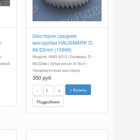
Шестерня средняя
-
мясорубки HAUSMARK D-
66/22mm (10988)
р
Модели: HMG-5015 | Размеры: D-
прямой
66/22мм | Зубья косые 41/9шт |
Промежуточная шестерня
350 руб
+ Купить
-
+
Подробнее