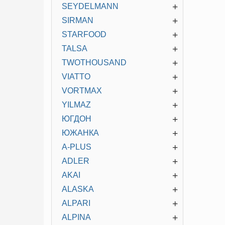
+
SEYDELMANN
+
SIRMAN
+
STARFOOD
+
TALSA
+
TWOTHOUSAND
+
VIATTO
+
VORTMAX
+
YILMAZ
+
ЮГДОН
+
ЮЖАНКА
+
A-PLUS
+
ADLER
+
AKAI
+
ALASKA
+
ALPARI
+
ALPINA