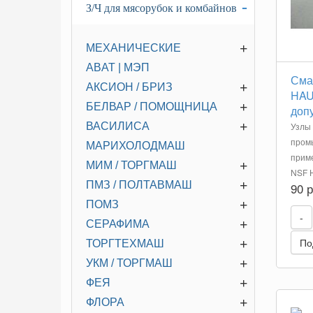
-
З/Ч для мясорубок и комбайнов
+
МЕХАНИЧЕСКИЕ
ABAT | МЭП
Сма
+
АКСИОН / БРИЗ
HAU
+
БЕЛВАР / ПОМОЩНИЦА
допу
+
ВАСИЛИСА
Узлы
промы
МАРИХОЛОДМАШ
приме
+
МИМ / ТОРГМАШ
NSF H
+
ПМЗ / ПОЛТАВМАШ
90 
+
ПОМЗ
-
+
СЕРАФИМА
По
+
ТОРГТЕХМАШ
+
УКМ / ТОРГМАШ
+
ФЕЯ
+
ФЛОРА