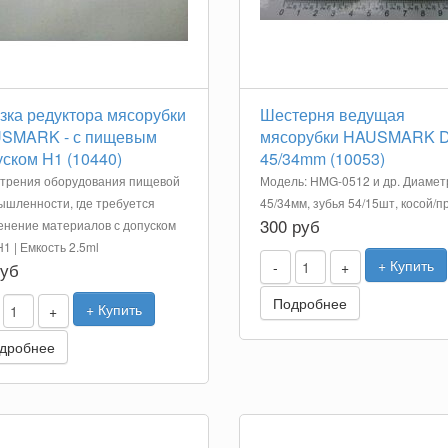
зка редуктора мясорубки
Шестерня ведущая
SMARK - с пищевым
мясорубки HAUSMARK D
ском H1 (10440)
45/34mm (10053)
 трения оборудования пищевой
Модель: HMG-0512 и др. Диамет
шленности, где требуется
45/34мм, зубья 54/15шт, косой/
300 руб
нение материалов с допуском
1 | Емкость 2.5ml
+ Купить
руб
-
+
Подробнее
+ Купить
+
дробнее