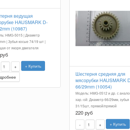
терня ведущая
орубке HAUSMARK D-
32mm (10987)
ь: HMG-5015 | Диаметр
mm | Зубья косые 74/19 шт |
ая от якоря двигателя
 руб
+ Купить
+
Шестерня средняя для
дробнее
мясорубки HAUSMARK D
66/29mm (10054)
Модель: HMG-0512 и др. с аналог
хар.-ой: Диаметр 66/29мм, зубья
31/15шт, прямой/прямой
220 руб
+ Купить
-
+