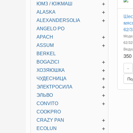
+
ЮМЗ / ЮЖМАШ
+
ALASKA
Шес
+
ALEXANDERSOLIA
мяс
62/
ANGELO PO
Модел
+
APACH
62/32
+
ASSUM
Ведущ
BERKEL
350
+
BOGAZICI
-
+
ХОЗЯЮШКА
+
По
ЧУДЕСНИЦА
+
ЭЛЕКТРОСИЛА
+
ЭЛЬВО
+
CONVITO
COOKPRO
+
CRAZY PAN
+
ECOLUN