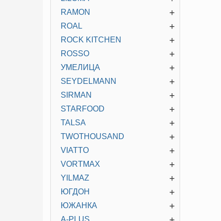
+
RAMON
+
ROAL
+
ROCK KITCHEN
+
ROSSO
+
УМЕЛИЦА
+
SEYDELMANN
+
SIRMAN
+
STARFOOD
+
TALSA
+
TWOTHOUSAND
+
VIATTO
+
VORTMAX
+
YILMAZ
+
ЮГДОН
+
ЮЖАНКА
+
A-PLUS