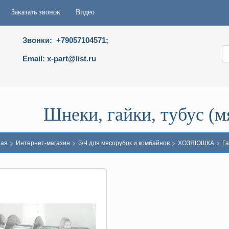
Заказать звонок
Видео
Звонки: +79057104571;
Email: x-part@list.ru
Шнеки, гайки, тубус (
>
>
>
>
ная
Интернет-магазин
З/Ч для мясорубок и комбайнов
ХОЗЯЮШКА
Га