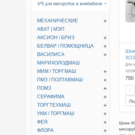
-
З/Ч для мясорубок и комбайнов
+
МЕХАНИЧЕСКИЕ
ABAT | МЭП
+
АКСИОН / БРИЗ
+
БЕЛВАР / ПОМОЩНИЦА
Шне
+
ВАСИЛИСА
ХОЗ
МАРИХОЛОДМАШ
Для о
+
ХОЗ
МИМ / ТОРГМАШ
750
+
ПМЗ / ПОЛТАВМАШ
+
ПОМЗ
-
+
СЕРАФИМА
По
+
ТОРГТЕХМАШ
+
УКМ / ТОРГМАШ
+
ФЕЯ
Шнек ХО
мясоруб
+
ФЛОРА