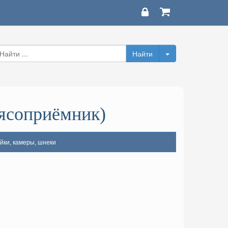
мясоприёмник)
йки, камеры, шнеки