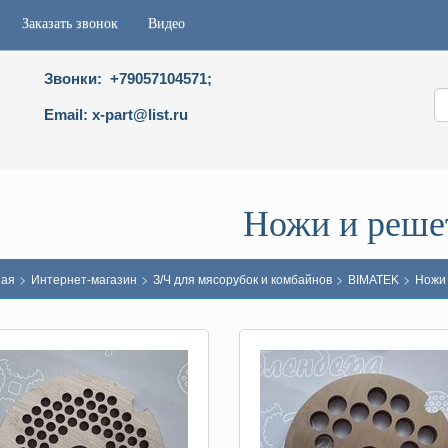
Заказать звонок
Видео
Звонки: +79057104571;
Email: x-part@list.ru
Ножи и реше
>
>
>
>
ная
Интернет-магазин
З/Ч для мясорубок и комбайнов
BIMATEK
Ножи 