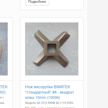
Подробнее
ATEK
Нож мясорубки BIMATEK
50)
"стандартный" #8 - квадрат
ножа 10mm (10006)
m |
аль
Модель: M-1012 RNW, M-1115 RSS,
MG-400.. и др. с посадочным местом