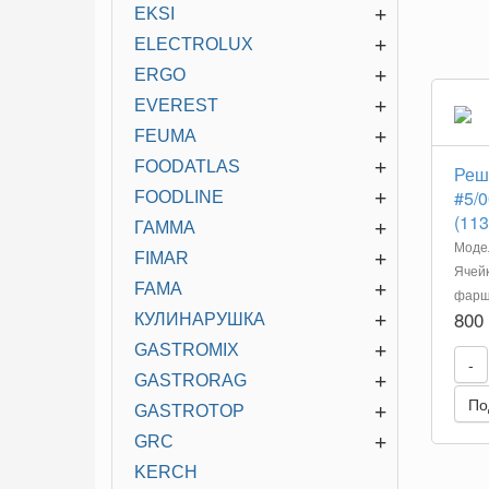
+
EKSI
+
ELECTROLUX
+
ERGO
+
EVEREST
+
FEUMA
+
FOODATLAS
Реш
+
#5/0
FOODLINE
(113
+
ГАММА
Модел
+
FIMAR
Ячейк
+
FAMA
фарш 
800
+
КУЛИНАРУШКА
+
GASTROMIX
-
+
GASTRORAG
По
+
GASTROTOP
+
GRC
KERCH