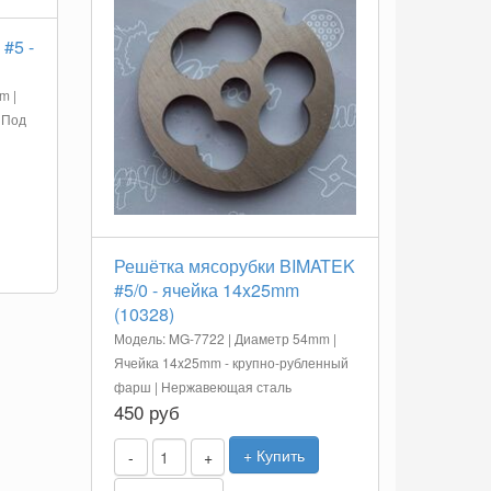
#5 -
m |
 Под
Решётка мясорубки BIMATEK
#5/0 - ячейка 14x25mm
(10328)
Модель: MG-7722 | Диаметр 54mm |
Ячейка 14x25mm - крупно-рубленный
фарш | Нержавеющая сталь
450 руб
+ Купить
-
+