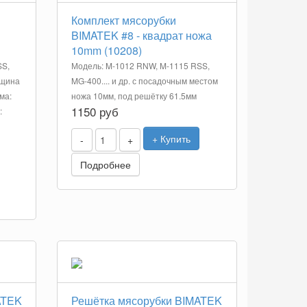
Комплект мясорубки
BIMATEK #8 - квадрат ножа
10mm (10208)
SS,
Модель: M-1012 RNW, M-1115 RSS,
лщина
MG-400.... и др. с посадочным местом
ма:
ножа 10мм, под решётку 61.5мм
1150 руб
:
+ Купить
-
+
Подробнее
ATEK
Решётка мясорубки BIMATEK