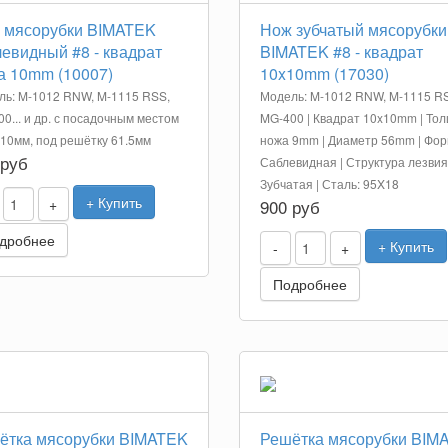
 мясорубки BIMATEK
Нож зубчатый мясорубки
евидный #8 - квадрат
BIMATEK #8 - квадрат
а 10mm (10007)
10x10mm (17030)
ль: M-1012 RNW, M-1115 RSS,
Модель: M-1012 RNW, M-1115 R
0... и др. с посадочным местом
MG-400 | Квадрат 10x10mm | То
10мм, под решётку 61.5мм
ножа 9mm | Диаметр 56mm | Фор
 руб
Саблевидная | Структура лезвия
Зубчатая | Сталь: 95X18
+ Купить
+
900 руб
дробнее
+ Купить
-
+
Подробнее
ётка мясорубки BIMATEK
Решётка мясорубки BIM