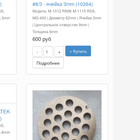
)
#8/3 - ячейка 3mm (10264)
SS,
Модель: M-1012 RNW, M-1115 RSS,
а 3mm
MG-400 | Диаметр 62mm | Ячейка 3mm
| Центральное отверстие 9mm |
Толщина 6mm
600 руб
+ Купить
-
+
Подробнее
ATEK
)
SS,
а 8mm