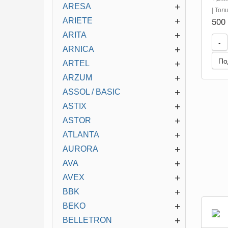
+
ARESA
| То
500
+
ARIETE
+
ARITA
-
+
ARNICA
По
+
ARTEL
+
ARZUM
+
ASSOL / BASIC
+
ASTIX
+
ASTOR
+
ATLANTA
+
AURORA
+
AVA
+
AVEX
+
BBK
+
BEKO
+
BELLETRON