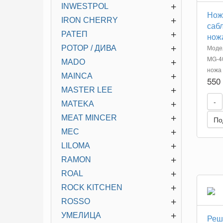
+
INWESTPOL
Нож
+
IRON CHERRY
сабл
+
РАТЕП
нож
+
Моде
РОТОР / ДИВА
MG-40
+
MADO
ножа 
+
MAINCA
550
+
MASTER LEE
-
+
MATEKA
+
MEAT MINCER
По
+
MEC
+
LILOMA
+
RAMON
+
ROAL
+
ROCK KITCHEN
+
ROSSO
+
УМЕЛИЦА
Реш