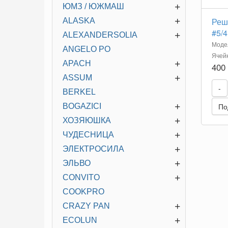
+
ЮМЗ / ЮЖМАШ
+
Реш
ALASKA
#5/4
+
ALEXANDERSOLIA
Модел
ANGELO PO
Ячей
+
APACH
400
+
ASSUM
-
BERKEL
+
По
BOGAZICI
+
ХОЗЯЮШКА
+
ЧУДЕСНИЦА
+
ЭЛЕКТРОСИЛА
+
ЭЛЬВО
+
CONVITO
COOKPRO
+
CRAZY PAN
+
ECOLUN