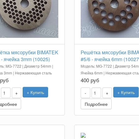
ётка мясорубки BIMATEK
Решётка мясорубки BIM
 - ячейка 3mm (10025)
#5/6 - ячейка 6mm (10027
ь: MG-7722 | Диаметр 54mm |
Модель: MG-7722 | Диаметр 54m
ка 3mm | Нержавеющая сталь
Ячейка 6mm | Нержавеющая ста
 руб
400 руб
+ Купить
+ Купить
+
-
+
дробнее
Подробнее