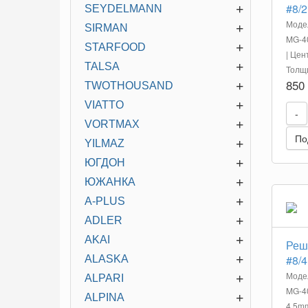
#8/2
+
SEYDELMANN
Моде
+
SIRMAN
MG-40
+
STARFOOD
| Цен
+
TALSA
Толщ
850
+
TWOTHOUSAND
+
VIATTO
-
+
VORTMAX
По
+
YILMAZ
+
ЮГДОН
+
ЮЖАНКА
+
A-PLUS
+
ADLER
+
AKAI
Реш
+
#8/4
ALASKA
Моде
+
ALPARI
MG-40
+
ALPINA
4,5m