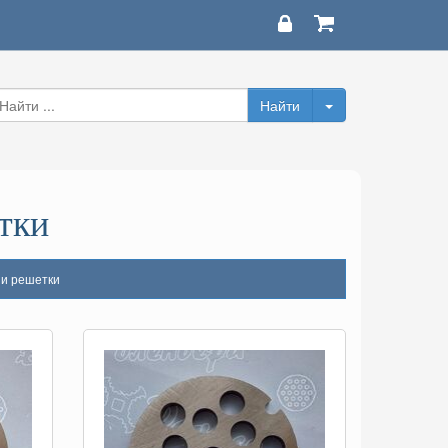
тки
и решетки