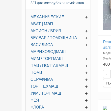
-
З/Ч для мясорубок и комбайнов
+
МЕХАНИЧЕСКИЕ
ABAT | МЭП
+
АКСИОН / БРИЗ
+
БЕЛВАР / ПОМОЩНИЦА
Реш
+
ВАСИЛИСА
#5/3
МАРИХОЛОДМАШ
Модел
+
Ячей
МИМ / ТОРГМАШ
400
+
ПМЗ / ПОЛТАВМАШ
+
ПОМЗ
-
+
СЕРАФИМА
По
+
ТОРГТЕХМАШ
+
УКМ / ТОРГМАШ
+
ФЕЯ
+
ФЛОРА