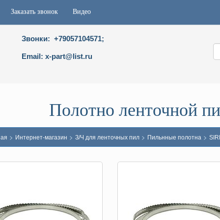
Заказать звонок
Видео
Звонки: +79057104571;
Email: x-part@list.ru
Полотно ленточной 
>
>
>
>
ная
Интернет-магазин
З/Ч для ленточных пил
Пильнные полотна
SI