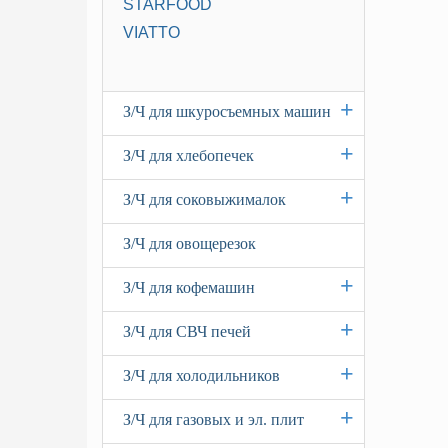
STARFOOD
VIATTO
+
З/Ч для шкуросъемных машин
+
З/Ч для хлебопечек
+
З/Ч для соковыжималок
З/Ч для овощерезок
+
З/Ч для кофемашин
+
З/Ч для СВЧ печей
+
З/Ч для холодильников
+
З/Ч для газовых и эл. плит