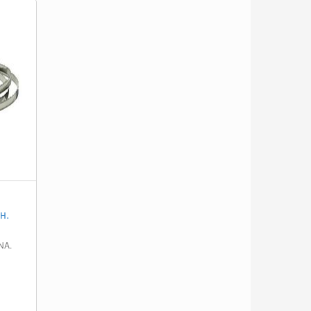
н.
NA.