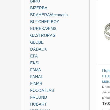
BIRO
BIZERBA
BRAHERA/Arconada
BUTCHER BOY
EUREKA/EMS
GASTRORAG
GLOBE
DADAUX
EFA
EKSI
Пол
FAMA
3100
FANAL
мин.
FIMAR
Моде
FOODATLAS
Длина
шири
FREUND
190
HOBART