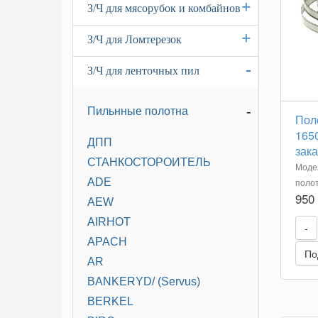
+
З/Ч для мясорубок и комбайнов
+
З/Ч для Ломтерезок
-
З/Ч для ленточных пил
-
Пильнные полотна
Пол
1650
ДПП
зака
СТАНКОСТОРОИТЕЛЬ
Модел
ADE
поло
950
AEW
AIRHOT
-
APACH
По
AR
BANKERYD/ (Servus)
BERKEL