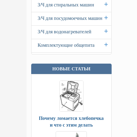
+
З/Ч для стиральных машин
+
З/Ч для посудомоечных машин
+
З/Ч для водонагревателей
+
Комплектующие общепита
НОВЫЕ СТАТЬИ
Почему ломается хлебопечка
и что с этим делать