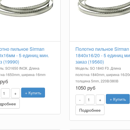
отно пильное Sirman
Полотно пильное Sirman
х16мм - 5 единиц мин.
1840х16/20 - 5 единиц ми
з (19990)
заказ (19560)
ь: SO1650 INOX. Длина
Модель: SO 1840 F3. Длина
тна-1650mm, ширина-16mm
полотна-1840mm, ширина-16/2
 руб
толщина 5mm, 220В/380В
1050 руб
+ Купить
+
+ Купить
-
+
дробнее
Подробнее