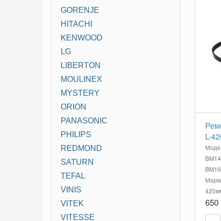
GORENJE
HITACHI
KENWOOD
LG
LIBERTON
MOULINEX
MYSTERY
ORION
PANASONIC
Рем
PHILIPS
L-42
Моде
REDMOND
BM14
SATURN
BM160
TEFAL
Марки
VINIS
420м
650
VITEK
VITESSE