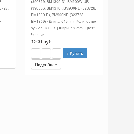
R
(390359, BM1309-D), BM900W-UR
3728,
(390356, BM1310), BM900ND (323728,
BM1309-D), BM900ND (323728,
x
BM1309) / Длина: 549mm | Количество
зубьев: 183шт. | Ширина: 8mm | Цвет:
Черный
1200 руб
+ Купить
-
+
Подробнее