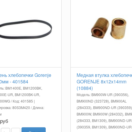
ень хлебопечки Gorenje
Медная втулка хлебопеч
0мм - 401584
GORENJE 8x12x14mm
(10884)
ль: BM1400E, BM1200BK,
00E-UR, BM1200BK-UR,
Модель: BM900W-UR (390356),
0WG / Код: 401585 |
BM900ND (323728), BM900AL
ровка: 80S3M420 / Длина:
(284333), BM900ND-UR (390359)
м
BM900W, BM900W (284332), BM
 руб
(284333, BM1309), BM900ND-UR
(390359, BM1309), BM900ND-UR