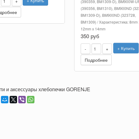
+ Купить
+
(390359, BM1309-D), BM900W-U
(390356, BM1310), BM900ND (32
дробнее
BM1309-D), BM900ND (323728,
BM1309) / Характеристика: 8mm 
12mm x 14mm
350 руб
+ Купить
-
+
Подробнее
ти и аксессуары хлебопечки GORENJE