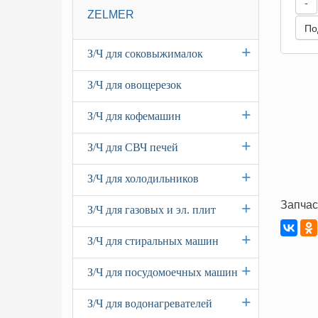
-
ZELMER
По
+
З/Ч для соковыжималок
З/Ч для овощерезок
+
З/Ч для кофемашин
+
З/Ч для СВЧ печей
+
З/Ч для холодильников
Запчас
+
З/Ч для газовых и эл. плит
+
З/Ч для стиральных машин
+
З/Ч для посудомоечных машин
+
З/Ч для водонагревателей