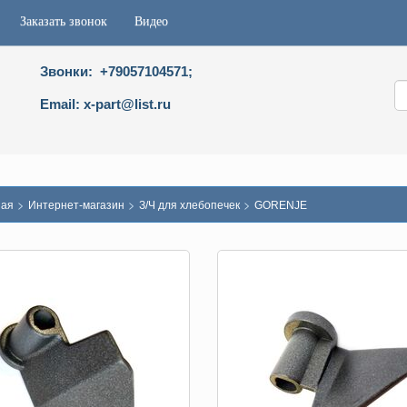
Заказать звонок
Видео
Звонки: +79057104571;
Email: x-part@list.ru
>
>
>
ная
Интернет-магазин
З/Ч для хлебопечек
GORENJE