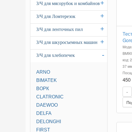
+
З/Ч для мясорубок и комбайнов
+
З/Ч для Ломтерезок
+
З/Ч для ленточных пил
Тес
Gor
+
З/Ч для шкуросъемных машин
Моде
BM90
-
З/Ч для хлебопечек
код: 
37 мм
ARNO
Посад
450
BIMATEK
BOРК
-
CLATRONIC
По
DAEWOO
DELFA
DELONGHI
FIRST