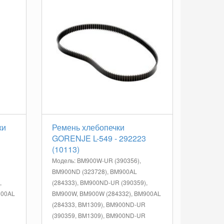
ки
Ремень хлебопечки
GORENJE L-549 - 292223
(10113)
Модель: BM900W-UR (390356),
BM900ND (323728), BM900AL
,
(284333), BM900ND-UR (390359),
900AL
BM900W, BM900W (284332), BM900AL
(284333, BM1309), BM900ND-UR
(390359, BM1309), BM900ND-UR