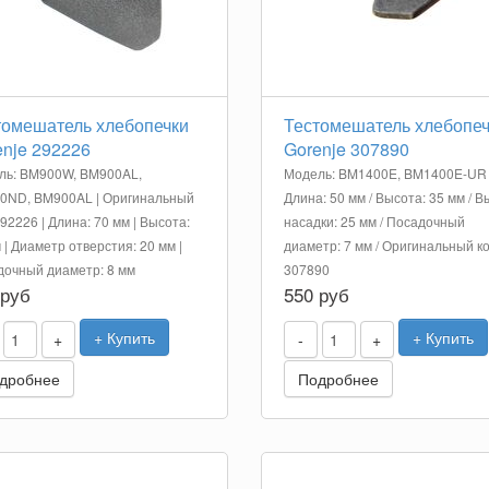
томешатель хлебопечки
Тестомешатель хлебопеч
enje 292226
Gorenje 307890
ль: BM900W, BM900AL,
Модель: BM1400E, BM1400E-UR 
0ND, BM900AL | Оригинальный
Длина: 50 мм / Высота: 35 мм / 
292226 | Длина: 70 мм | Высота:
насадки: 25 мм / Посадочный
 | Диаметр отверстия: 20 мм |
диаметр: 7 мм / Оригинальный ко
очный диаметр: 8 мм
307890
 руб
550 руб
+ Купить
+ Купить
+
-
+
дробнее
Подробнее