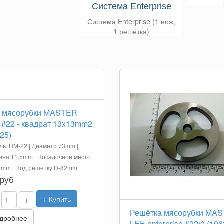
Система Enterprise
Система Enterprise (1 нож,
1 решётка)
 мясорубки MASTER
 #22 - квадрат 13x13mm2
25)
ь: HM-22 | Диаметр 73mm |
на 11,5mm | Посадочное место
3mm | Под решётку D-82mm
 руб
+ Купить
+
Решётка мясорубки MA
дробнее
LEE enterprise #22/0 (106