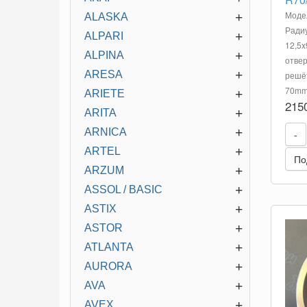
Модел
+
ALASKA
Радиу
+
ALPARI
12,5x
+
ALPINA
отвер
+
ARESA
решёт
70mm 
+
ARIETE
215
+
ARITA
+
ARNICA
-
+
ARTEL
По
+
ARZUM
+
ASSOL / BASIC
+
ASTIX
+
ASTOR
+
ATLANTA
+
AURORA
+
AVA
+
AVEX