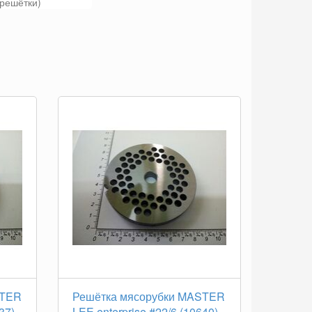
решётки)
STER
Решётка мясорубки MASTER
37)
LEE enterprise #22/6 (10640)