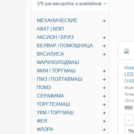
-
З/Ч для мясорубок и комбайнов
+
МЕХАНИЧЕСКИЕ
ABAT | МЭП
+
АКСИОН / БРИЗ
+
БЕЛВАР / ПОМОЩНИЦА
+
ВАСИЛИСА
МАРИХОЛОДМАШ
Нож
+
МИМ / ТОРГМАШ
LEE
+
ПМЗ / ПОЛТАВМАШ
(103
+
Модел
ПОМЗ
Толщи
+
СЕРАФИМА
13x1
+
ТОРГТЕХМАШ
950
+
УКМ / ТОРГМАШ
-
+
ФЕЯ
+
ФЛОРА
По