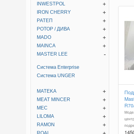
+
INWESTPOL
+
IRON CHERRY
+
РАТЕП
+
РОТОР / ДИВА
+
MADO
+
MAINCA
-
MASTER LEE
Система Enterprise
Система UNGER
+
MATEKA
Под
Mas
+
MEAT MINCER
R70/
+
MEC
Модел
+
LILOMA
центр
+
RAMON
подр
145
+
ROAL