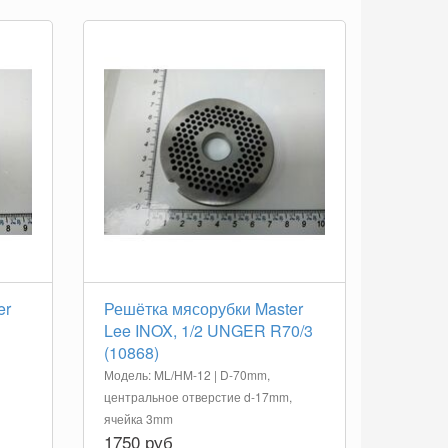
er
Решётка мясорубки Master
Lee INOX, 1/2 UNGER R70/3
(10868)
Модель: ML/HM-12 | D-70mm,
центральное отверстие d-17mm,
ячейка 3mm
1750 руб