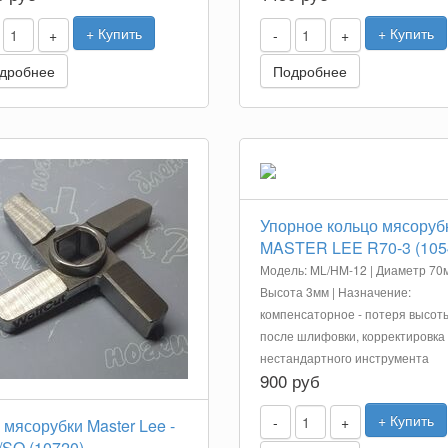
+ Купить
+ Купить
+
-
+
дробнее
Подробнее
Упорное кольцо мясоруб
MASTER LEE R70-3 (105
Модель: ML/HM-12 | Диаметр 70м
Высота 3мм | Назначение:
компенсаторное - потеря высот
после шлифовки, корректировка
нестандартного инструмента
900 руб
+ Купить
-
+
мясорубки Master Lee -
/SO (10720)