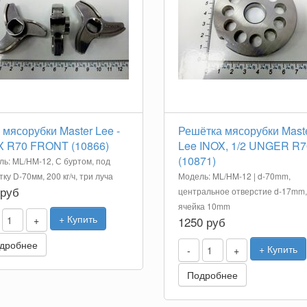
мясорубки Master Lee -
Решётка мясорубки Mast
X R70 FRONT (10866)
Lee INOX, 1/2 UNGER R7
(10871)
ь: ML/HM-12, С буртом, под
ку D-70мм, 200 кг/ч, три луча
Модель: ML/HM-12 | d-70mm,
 руб
центральное отверстие d-17mm,
ячейка 10mm
+ Купить
+
1250 руб
дробнее
+ Купить
-
+
Подробнее