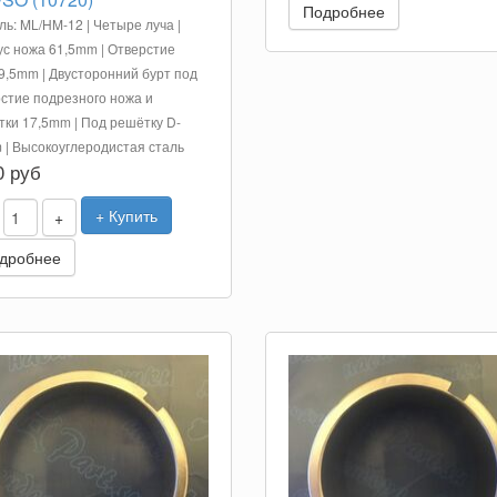
Подробнее
ь: ML/HM-12 | Четыре луча |
с ножа 61,5mm | Отверстие
9,5mm | Двусторонний бурт под
стие подрезного ножа и
ки 17,5mm | Под решётку D-
| Высокоуглеродистая сталь
0 руб
+ Купить
+
дробнее