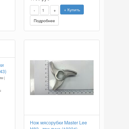
+ Купить
-
+
Подробнее
ки
43)
м |
ы
Нож мясорубки Master Lee
H82 - три луча (10324)