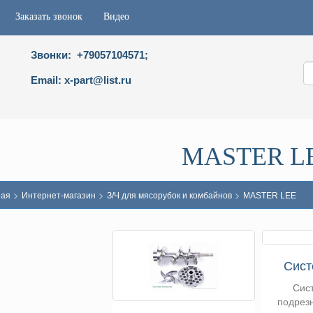
Заказать звонок
Видео
Звонки: +79057104571;
Email: x-part@list.ru
MASTER L
>
>
>
ная
Интернет-магазин
З/Ч для мясорубок и комбайнов
MASTER LEE
Сис
Сис
подрезн