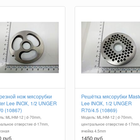
резной нож мясорубки
Решётка мясорубки Mast
ter Lee INOX, 1/2 UNGER
Lee INOX, 1/2 UNGER
0 (10867)
R70/4.5 (10869)
ь: ML/HM-12 | d-70mm,
Модель: ML/HM-12 | d-70mm,
альное отверстие d-17mm,
центральное отверстие d-17mm,
езная
ячейка 4.5mm
0 руб
1450 руб