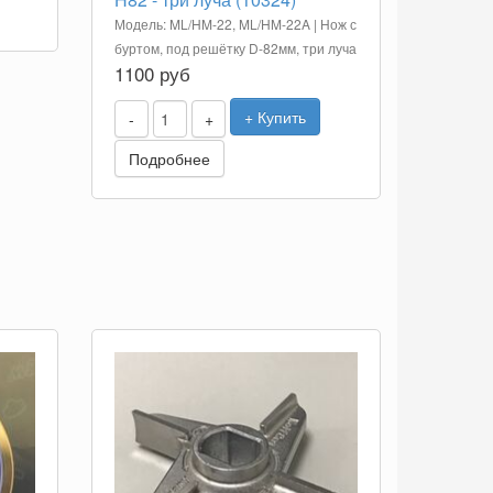
Модель: ML/HM-22, ML/HM-22A | Нож с
буртом, под решётку D-82мм, три луча
1100 руб
+ Купить
-
+
Подробнее