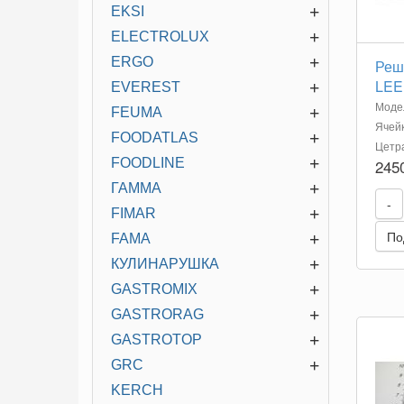
+
EKSI
+
ELECTROLUX
+
ERGO
Реш
LEE 
+
EVEREST
Модел
+
FEUMA
Ячейк
+
FOODATLAS
Цетр
+
245
FOODLINE
+
ГАММА
-
+
FIMAR
По
+
FAMA
+
КУЛИНАРУШКА
+
GASTROMIX
+
GASTRORAG
+
GASTROTOP
+
GRC
KERCH