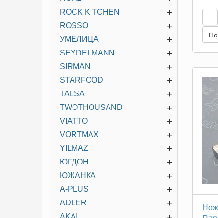
+
ROCK KITCHEN
-
+
ROSSO
По
+
УМЕЛИЦА
+
SEYDELMANN
+
SIRMAN
+
STARFOOD
+
TALSA
+
TWOTHOUSAND
+
VIATTO
+
VORTMAX
+
YILMAZ
+
ЮГДОН
+
ЮЖАНКА
+
A-PLUS
+
ADLER
Нож 
+
AKAI
R70