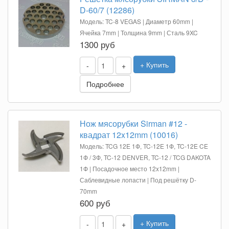
D-60/7 (12286)
Модель: TC-8 VEGAS | Диаметр 60mm |
Ячейка 7mm | Толщина 9mm | Сталь 9XC
1300 руб
+ Купить
-
+
Подробнее
Нож мясорубки Sirman #12 -
квадрат 12x12mm (10016)
Модель: TCG 12E 1Ф, TC-12E 1Ф, TC-12E CE
1Ф / 3Ф, TC-12 DENVER, TC-12 / TCG DAKOTA
1Ф | Посадочное место 12x12mm |
Саблевидные лопасти | Под решётку D-
70mm
600 руб
+ Купить
-
+