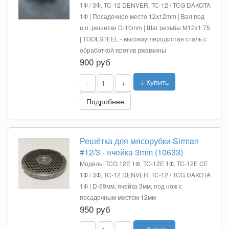
1Ф / 3Ф, TC-12 DENVER, TC-12 / TCG DAKOTA
1Ф | Посадочное место 12x12mm | Вал под
ц.о. решетки D-10mm | Шаг резьбы M12x1.75
| TOOLSTEEL - высокоуглеродистая сталь с
обработкой против ржавчины
900 руб
+ Купить
-
+
Подробнее
Решётка для мясорубки Sirman
#12/3 - ячейка 3mm (10633)
Модель: TCG 12E 1Ф, TC-12E 1Ф, TC-12E CE
1Ф / 3Ф, TC-12 DENVER, TC-12 / TCG DAKOTA
1Ф | D-69мм, ячейка 3мм, под нож с
посадочным местом 12мм
950 руб