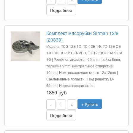
Подробнее
Комплект мясорубки Sirman 12/8
(20330)
Модель: TCG 12E 1Ф, TC-12E 1Ф, TC-12E CE
1Ф / 3Ф, TC-12 DENVER, TC-12 / TCG DAKOTA
1Ф | Решётка: диаметр - 69mm, ячейка 8mm,
толщина 9mm, центральное отверстие
10mm | Нож: посадочное место 12x12mm |
Саблевидные лопасти | Под решётку D-
69mm | Нержавеющая сталь
1850 руб
+ Купить
-
+
Подробнее