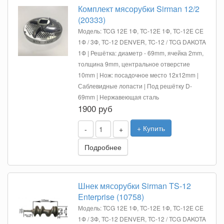
Комплект мясорубки Sirman 12/2
(20333)
Модель: TCG 12E 1Ф, TC-12E 1Ф, TC-12E CE
1Ф / 3Ф, TC-12 DENVER, TC-12 / TCG DAKOTA
1Ф | Решётка: диаметр - 69mm, ячейка 2mm,
толщина 9mm, центральное отверстие
10mm | Нож: посадочное место 12x12mm |
Саблевидные лопасти | Под решётку D-
69mm | Нержавеющая сталь
1900 руб
+ Купить
-
+
Подробнее
Шнек мясорубки Sirman TS-12
Enterprise (10758)
Модель: TCG 12E 1Ф, TC-12E 1Ф, TC-12E CE
1Ф / 3Ф, TC-12 DENVER, TC-12 / TCG DAKOTA