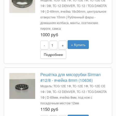
1Ф / 3Ф, TC-12 DENVER, TC-12 / TCG DAKOTA
1Ф | D-69mm, ячейка 18x36mm, центральное
отверстие 10mm | Рубленный фарш -
домашняя колбаса, манты, осетинские
пироги, самса
1000 руб
+ Купить
-
+
Подробнее
Решётка для мясорубки Sirman
#12/8 - ячейка 8mm (10636)
Модель: TCG 12E 1Ф, TC-12E 1Ф, TC-12E CE
1Ф / 3Ф, TC-12 DENVER, TC-12 / TCG DAKOTA
1Ф | D-69мм, ячейка 8мм, под нож с
посадочным местом 12мм
1150 руб