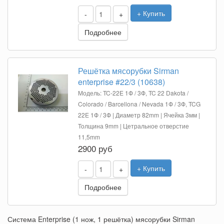
+ Купить
-
+
Подробнее
Решётка мясорубки Sirman
enterprise #22/3 (10638)
Модель: TC-22E 1Ф / 3Ф, TC 22 Dakota /
Colorado / Barcellona / Nevada 1Ф / 3Ф, TCG
22E 1Ф / 3Ф | Диаметр 82mm | Ячейка 3мм |
Толщина 9mm | Цетральное отверстие
11,5mm
2900 руб
+ Купить
-
+
Подробнее
Система Enterprise (1 нож, 1 решётка) мясорубки Sirman