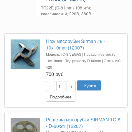
TC22E (D-81mm) 198 кг/ч;
классический; 220В, 380В
Нож мясорубки Sirman #8 -
10x10mm (12007)
Модель: TC-8 VEGAS | Посадочное место
10x10mm | Под решетку D-60mm | Сталь AISI
420
700 руб
+ Купить
-
+
Подробнее
Решётка мясорубки SIRMAN TC-8
- D-60/21 (12287)