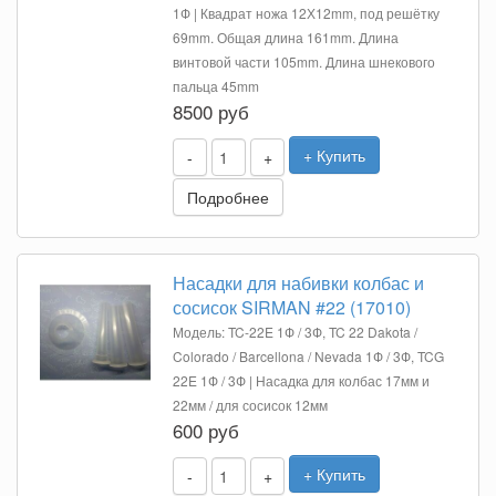
1Ф | Квадрат ножа 12Х12mm, под решётку
69mm. Общая длина 161mm. Длина
винтовой части 105mm. Длина шнекового
пальца 45mm
8500 руб
+ Купить
-
+
Подробнее
Насадки для набивки колбас и
сосисок SIRMAN #22 (17010)
Модель: TC-22E 1Ф / 3Ф, TC 22 Dakota /
Colorado / Barcellona / Nevada 1Ф / 3Ф, TCG
22E 1Ф / 3Ф | Насадка для колбас 17мм и
22мм / для сосисок 12мм
600 руб
+ Купить
-
+