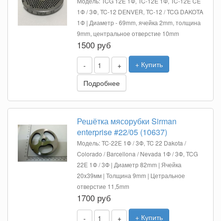
Модель: TCG 12E 1Ф, TC-12E 1Ф, TC-12E CE
1Ф / 3Ф, TC-12 DENVER, TC-12 / TCG DAKOTA
1Ф | Диаметр - 69mm, ячейка 2mm, толщина
9mm, центральное отверстие 10mm
1500 руб
+ Купить
-
+
Подробнее
Решётка мясорубки Sirman
enterprise #22/05 (10637)
Модель: TC-22E 1Ф / 3Ф, TC 22 Dakota /
Colorado / Barcellona / Nevada 1Ф / 3Ф, TCG
22E 1Ф / 3Ф | Диаметр 82mm | Ячейка
20x39мм | Толщина 9mm | Цетральное
отверстие 11,5mm
1700 руб
+ Купить
-
+