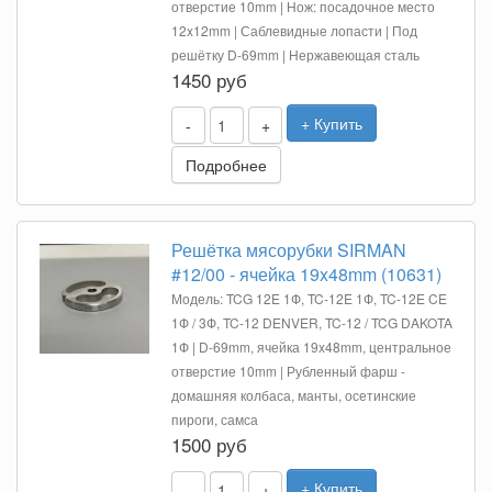
отверстие 10mm | Нож: посадочное место
12x12mm | Саблевидные лопасти | Под
решётку D-69mm | Нержавеющая сталь
1450 руб
+ Купить
-
+
Подробнее
Решётка мясорубки SIRMAN
#12/00 - ячейка 19x48mm (10631)
Модель: TCG 12E 1Ф, TC-12E 1Ф, TC-12E CE
1Ф / 3Ф, TC-12 DENVER, TC-12 / TCG DAKOTA
1Ф | D-69mm, ячейка 19x48mm, центральное
отверстие 10mm | Рубленный фарш -
домашняя колбаса, манты, осетинские
пироги, самса
1500 руб
+ Купить
-
+